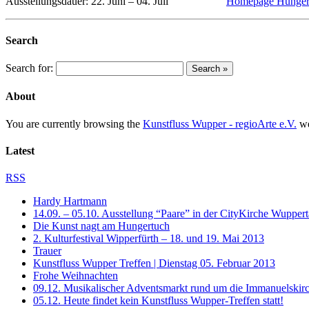
Ausstellungsdauer: 22. Juni – 04. Juli
Homepage Hunger
Search
Search for:
About
You are currently browsing the
Kunstfluss Wupper - regioArte e.V.
we
Latest
RSS
Hardy Hartmann
14.09. – 05.10. Ausstellung “Paare” in der CityKirche Wuppert
Die Kunst nagt am Hungertuch
2. Kulturfestival Wipperfürth – 18. und 19. Mai 2013
Trauer
Kunstfluss Wupper Treffen | Dienstag 05. Februar 2013
Frohe Weihnachten
09.12. Musikalischer Adventsmarkt rund um die Immanuelskirc
05.12. Heute findet kein Kunstfluss Wupper-Treffen statt!