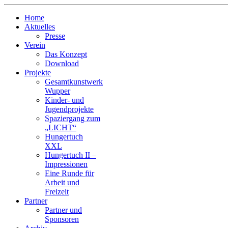
Home
Aktuelles
Presse
Verein
Das Konzept
Download
Projekte
Gesamtkunstwerk
Wupper
Kinder- und
Jugendprojekte
Spaziergang zum
„LICHT“
Hungertuch
XXL
Hungertuch II –
Impressionen
Eine Runde für
Arbeit und
Freizeit
Partner
Partner und
Sponsoren