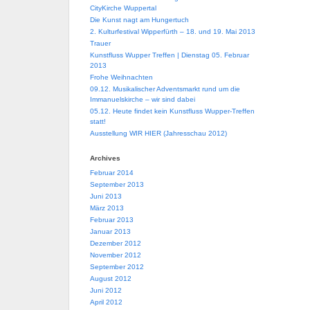
CityKirche Wuppertal
Die Kunst nagt am Hungertuch
2. Kulturfestival Wipperfürth – 18. und 19. Mai 2013
Trauer
Kunstfluss Wupper Treffen | Dienstag 05. Februar
2013
Frohe Weihnachten
09.12. Musikalischer Adventsmarkt rund um die
Immanuelskirche – wir sind dabei
05.12. Heute findet kein Kunstfluss Wupper-Treffen
statt!
Ausstellung WIR HIER (Jahresschau 2012)
Archives
Februar 2014
September 2013
Juni 2013
März 2013
Februar 2013
Januar 2013
Dezember 2012
November 2012
September 2012
August 2012
Juni 2012
April 2012