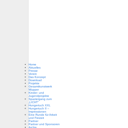
Home
Aktuelles
Presse
Verein
Das Konzept
Download
Projekte
Gesamtkunstwerk
Wupper
Kinder- und
Jugendprojekte
Spaziergang zum
„LICHT“
Hungertuch XXL
Hungertuch II –
Impressionen
Eine Runde für Arbeit
und Freizeit
Partner
Partner und Sponsoren
Archiv