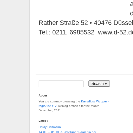
Rather Straße 52 • 40476 Düssel
Tel.: 0211. 6985532 www.d-52.d
32
32
About
You are currently browsing the
Kunstfluss Wupper -
regioArte e.V.
weblog archives for the month
Dezember, 2011.
Latest
Hardy Hartmann
14.09. – 05.10. Ausstellung “Paare” in der