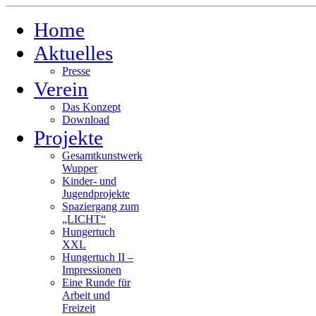
Home
Aktuelles
Presse
Verein
Das Konzept
Download
Projekte
Gesamtkunstwerk
Wupper
Kinder- und
Jugendprojekte
Spaziergang zum
„LICHT“
Hungertuch
XXL
Hungertuch II –
Impressionen
Eine Runde für
Arbeit und
Freizeit