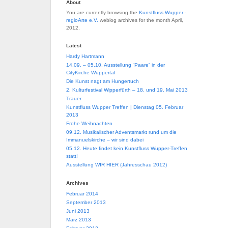
About
You are currently browsing the
Kunstfluss Wupper -
regioArte e.V.
weblog archives for the month April,
2012.
Latest
Hardy Hartmann
14.09. – 05.10. Ausstellung “Paare” in der
CityKirche Wuppertal
Die Kunst nagt am Hungertuch
2. Kulturfestival Wipperfürth – 18. und 19. Mai 2013
Trauer
Kunstfluss Wupper Treffen | Dienstag 05. Februar
2013
Frohe Weihnachten
09.12. Musikalischer Adventsmarkt rund um die
Immanuelskirche – wir sind dabei
05.12. Heute findet kein Kunstfluss Wupper-Treffen
statt!
Ausstellung WIR HIER (Jahresschau 2012)
Archives
Februar 2014
September 2013
Juni 2013
März 2013