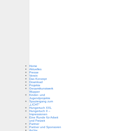
Home
Aktuelles
Presse
Verein
Das Konzept
Download
Projekte
Gesamtkunstwerk
Wupper
Kinder- und
Jugendprojekte
Spaziergang zum
„LICHT“
Hungertuch XXL
Hungertuch II –
Impressionen
Eine Runde für Arbeit
und Freizeit
Partner
Partner und Sponsoren
Archiv