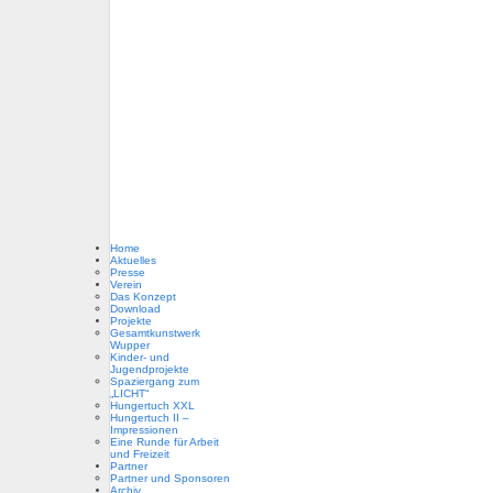
Home
Aktuelles
Presse
Verein
Das Konzept
Download
Projekte
Gesamtkunstwerk
Wupper
Kinder- und
Jugendprojekte
Spaziergang zum
„LICHT“
Hungertuch XXL
Hungertuch II –
Impressionen
Eine Runde für Arbeit
und Freizeit
Partner
Partner und Sponsoren
Archiv